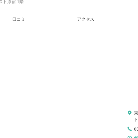
スト原宿 1階
口コミ
アクセス
ト
0