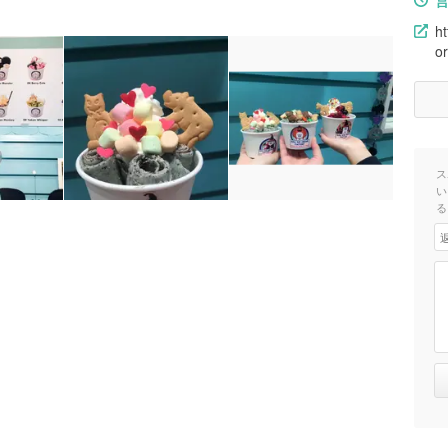
h
or
ス
い
る