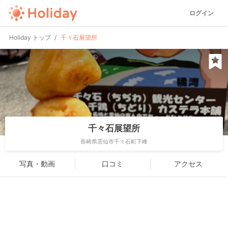
ログイン
Holiday トップ
千々石展望所
千々石展望所
長崎県雲仙市千々石町下峰
写真・動画
口コミ
アクセス