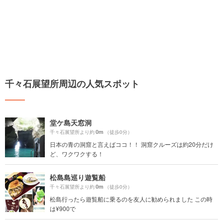
千々石展望所周辺の人気スポット
堂ケ島天窓洞
0m
千々石展望所より約
（徒歩0分）
日本の青の洞窟と言えばココ！！ 洞窟クルーズは約20分だけ
ど、ワクワクする！
松島島巡り遊覧船
0m
千々石展望所より約
（徒歩0分）
松島行ったら遊覧船に乗るのを友人に勧められました この時
は¥900で