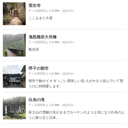
室生寺
0m
千々石展望所より約
（徒歩0分）
ここもまた今度
鬼怒楯岩大吊橋
0m
千々石展望所より約
（徒歩0分）
観光④
呼子の朝市
0m
千々石展望所より約
（徒歩0分）
朝市で鮑やイカ すっごい美味しい😋 人がかなり並んでいて買
うのに時間要します。
白糸の滝
0m
千々石展望所より約
（徒歩0分）
富士山の雪解け水がまるでカーテンのような滝になり白糸のよ
うに降り注ぐ日本...