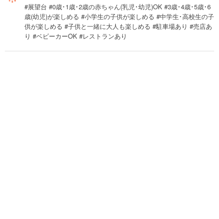
#展望台 #0歳･1歳･2歳の赤ちゃん(乳児･幼児)OK #3歳･4歳･5歳･6
歳(幼児)が楽しめる #小学生の子供が楽しめる #中学生･高校生の子
供が楽しめる #子供と一緒に大人も楽しめる #駐車場あり #売店あ
り #ベビーカーOK #レストランあり