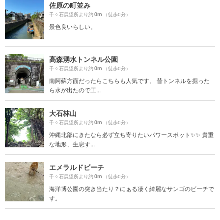
佐原の町並み
0m
千々石展望所より約
（徒歩0分）
景色良いらしい。
高森湧水トンネル公園
0m
千々石展望所より約
（徒歩0分）
南阿蘇方面だったらこちらも人気です。 昔トンネルを掘った
ら水が出たので工...
大石林山
0m
千々石展望所より約
（徒歩0分）
沖縄北部にきたなら必ず立ち寄りたいパワースポット✨✨ 貴重
な地形、生息す...
エメラルドビーチ
0m
千々石展望所より約
（徒歩0分）
海洋博公園の突き当たり？にぁる凄く綺麗なサンゴのビーチで
す。