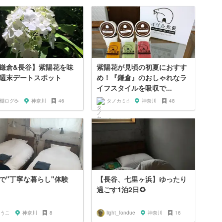
鎌倉&長谷】紫陽花を味
紫陽花が見頃の初夏におすす
週末デートスポット
め！『鎌倉』のおしゃれなラ
イフスタイルを吸収で...
️棚ログ☕️
神奈川
46
タノカミ☝︎
神奈川
48
で"丁寧な暮らし"体験
【長谷、七里ヶ浜】ゆったり
過ごす1泊2日🌻
うこ
神奈川
8
light_fondue
神奈川
16