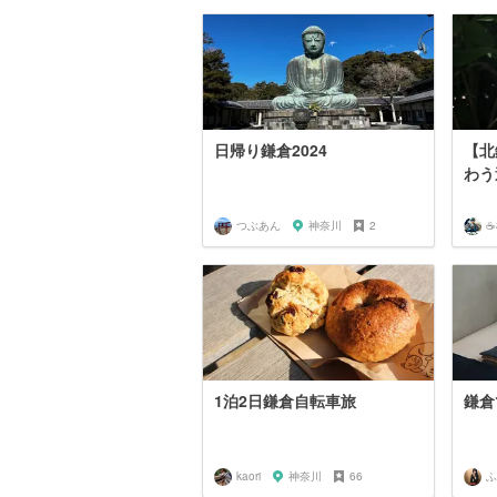
日帰り鎌倉2024
【北
わう
つぶあん
神奈川
2
☕
1泊2日鎌倉自転車旅
鎌倉
kaori
神奈川
66
ふ