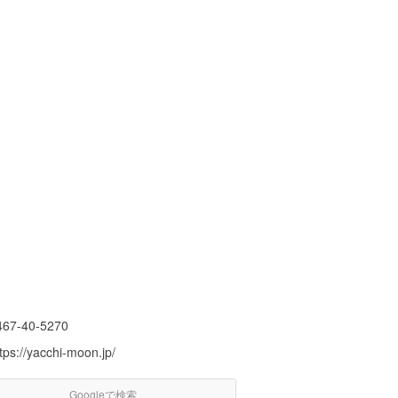
467-40-5270
tps://yacchi-moon.jp/
Googleで検索