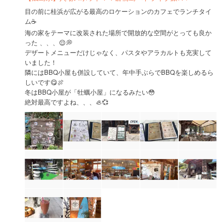
目の前に桂浜が広がる最高のロケーションのカフェでランチタイ
ム☕️
海の家をテーマに改装された場所で開放的な空間がとっても良か
った 、、、😌💭
デザートメニューだけじゃなく、パスタやアラカルトも充実して
いました！
隣にはBBQ小屋も併設していて、年中手ぶらでBBQを楽しめるら
しいです😋🍖
冬はBBQ小屋が「牡蠣小屋」になるみたい😳
絶対最高ですよね、、、🦪💞