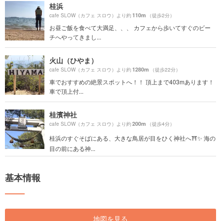
桂浜
110m
cafe SLOW（カフェ スロウ）より約
（徒歩2分）
お昼ご飯を食べて大満足、、、 カフェから歩いてすぐのビー
チへやってきまし...
火山（ひやま）
1280m
cafe SLOW（カフェ スロウ）より約
（徒歩22分）
車でおすすめの絶景スポットへ！！ 頂上まで403mあります！
車で頂上付...
桂濱神社
200m
cafe SLOW（カフェ スロウ）より約
（徒歩4分）
桂浜のすぐそばにある、大きな鳥居が目をひく神社へ⛩✨ 海の
目の前にある神...
基本情報
地図を見る