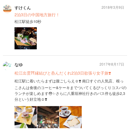
すけくん
2018年3月9日
2泊3日の中国地方旅行！
松江駅徒歩10秒
なゆ
2017年8月17日
松江出雲⛩縁結びと呑んだくれ2泊3日欲張り女子旅❣️
松江駅に着いたらまずは腹ごしらえ☺️❣️ 南口すぐの人気店、根っ
こさんは食後のコーヒー&ケーキまでついてくるびっくりコスパの
ランチが楽しめます😳✨さらに八重垣神社行きのバス停も徒歩2,3
分という好立地☺️❣️