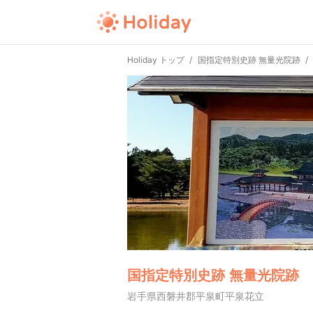
Holiday トップ
国指定特別史跡 無量光院跡
国指定特別史跡 無量光院跡
岩手県西磐井郡平泉町平泉花立