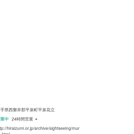
岩手県西磐井郡平泉町平泉花立
営業中
24時間営業
tp://hiraizumi.or.jp/archive/sightseeing/mur