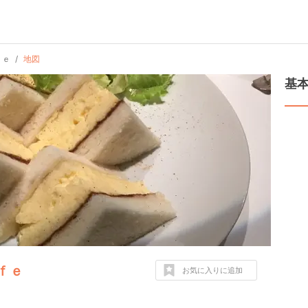
ｆｅ
地図
基
ｆｅ
お気に入りに追加