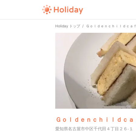
Holiday トップ
Ｇｏｌｄｅｎｃｈｉｌｄｃａ
Ｇｏｌｄｅｎｃｈｉｌｄｃａ
愛知県名古屋市中区千代田４丁目２６-１