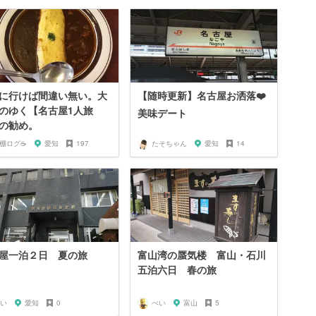
に行けば間違い無い。大
【随時更新】名古屋お洒落❤️
のゆく【名古屋1人旅
美味デート
の勧め。
️棚ログ☕️
愛知
197
たそちゃん
愛知
14
屋一泊２日 夏の旅
富山湾の蜃気楼 富山・石川
五泊六日 春の旅
い
愛知
0
ぺい
富山
5