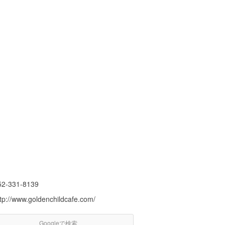
52-331-8139
ttp://www.goldenchildcafe.com/
Googleで検索