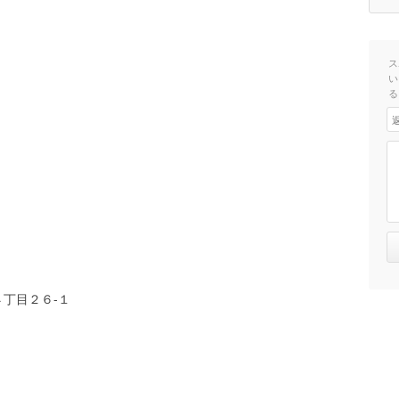
ス
い
る
丁目２６-１