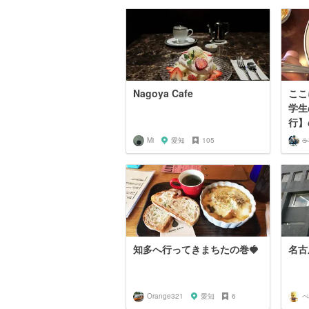
Nagoya Cafe
ここ
学生
行】
Mi
愛知
105
☕
知多へ行ってきまちたの巻🍓
名古
Orange321
愛知
6
ぺ