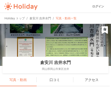
ログイン
Holiday トップ
倉安川 吉井水門
写真・動画一覧
倉安川 吉井水門
岡山県岡山市東区吉井
写真・動画
口コミ
アクセス