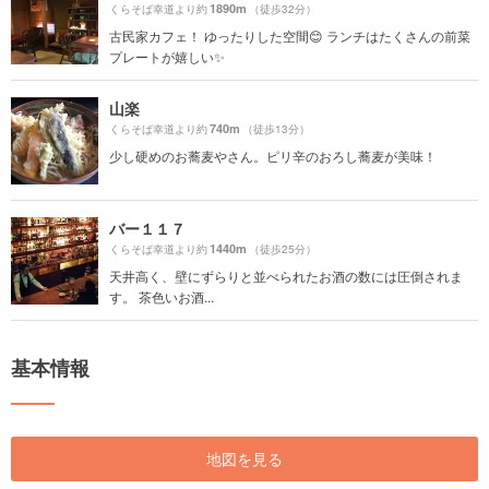
1890m
くらそば幸道より約
（徒歩32分）
古民家カフェ！ ゆったりした空間😊 ランチはたくさんの前菜
プレートが嬉しい✨
山楽
740m
くらそば幸道より約
（徒歩13分）
少し硬めのお蕎麦やさん。ピリ辛のおろし蕎麦が美味！
バー１１７
1440m
くらそば幸道より約
（徒歩25分）
天井高く、壁にずらりと並べられたお酒の数には圧倒されま
す。 茶色いお酒...
基本情報
地図を見る