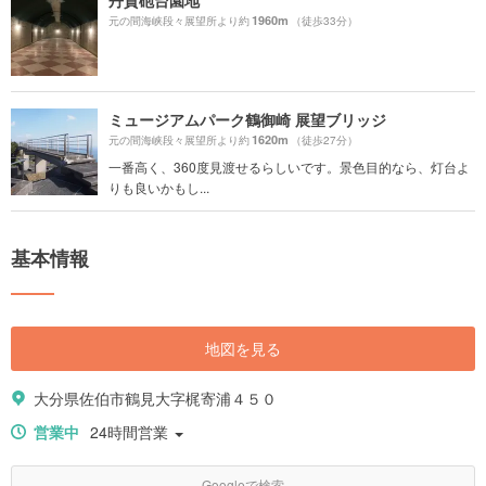
丹賀砲台園地
1960m
元の間海峡段々展望所より約
（徒歩33分）
ミュージアムパーク鶴御崎 展望ブリッジ
1620m
元の間海峡段々展望所より約
（徒歩27分）
一番高く、360度見渡せるらしいです。景色目的なら、灯台よ
りも良いかもし...
基本情報
地図を見る
大分県佐伯市鶴見大字梶寄浦４５０
営業中
24時間営業
Googleで検索