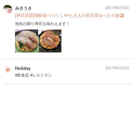
みさうさ
2017年6月3日
[伊豆高原]海鮮食べつくし🐟と大人の非日常ゆったり旅🏖
地魚の握り寿司も味わえます！
Holiday
2017年6月3日
#飲食店 #レストラン