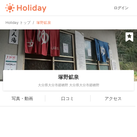
ログイン
Holiday トップ
塚野鉱泉
塚野鉱泉
大分県大分市廻栖野 大分県大分市廻栖野
写真・動画
口コミ
アクセス