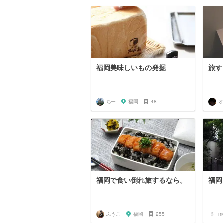
福岡美味しいもの発掘
旅す
ちー
福岡
48
福岡で食い倒れ旅するなら。
福岡
ふうこ
福岡
255
m