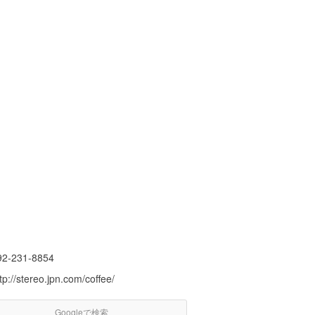
92-231-8854
tp://stereo.jpn.com/coffee/
Googleで検索