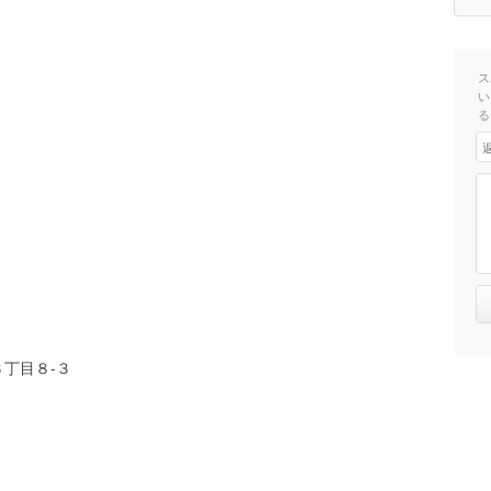
ス
い
る
丁目８-３