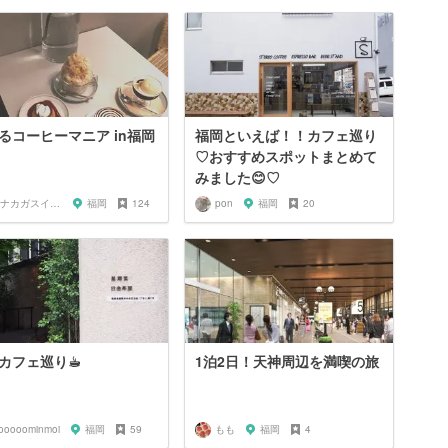
るコーヒーマニア in福岡
福岡といえば！！カフェ巡り
♡おすすめスポットまとめて
みました😊♡
オナカガスイタラナニタベヨ
福岡
124
pon
福岡
20
カフェ巡り☕︎
1泊2日！天神周辺を満喫の旅
ooooominmoi
福岡
59
もも
福岡
4