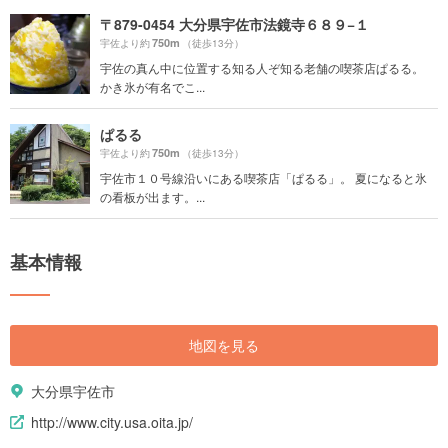
〒879-0454 大分県宇佐市法鏡寺６８９−１
750m
宇佐より約
（徒歩13分）
宇佐の真ん中に位置する知る人ぞ知る老舗の喫茶店ぱるる。
かき氷が有名でこ...
ぱるる
750m
宇佐より約
（徒歩13分）
宇佐市１０号線沿いにある喫茶店「ぱるる」。 夏になると氷
の看板が出ます。...
基本情報
地図を見る
大分県宇佐市
http://www.city.usa.oita.jp/