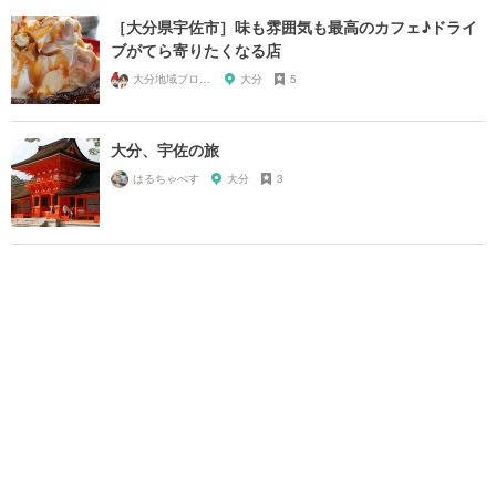
［大分県宇佐市］味も雰囲気も最高のカフェ♪ドライ
ブがてら寄りたくなる店
大分地域ブロガーマス太＆SUMI
大分
5
大分、宇佐の旅
はるちゃぺす
大分
3