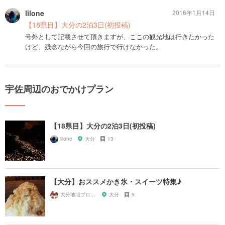
lilone
2016年1月14日
【18県目】大分の2泊3日(初投稿)
号外として記載させて頂きますが、ここの観光地は行きたかった
けど、残念ながら今回の旅行で行けなかった。
宇佐周辺のおでかけプラン
【18県目】大分の2泊3日(初投稿)
lilone
大分
13
【大分】おススメかき氷・スイーツ特集♪
大分地域ブロガーマス太＆SUMI
大分
5