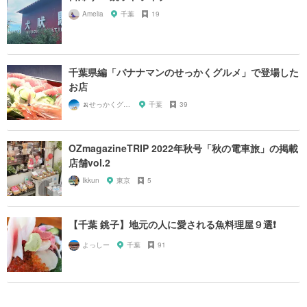
Amelia
千葉
19
千葉県編「バナナマンのせっかくグルメ」で登場した
お店
🍌せっかくグルメまにあ🍌
千葉
39
OZmagazineTRIP 2022年秋号「秋の電車旅」の掲載
店舗vol.2
Ikkun
東京
5
【千葉 銚子】地元の人に愛される魚料理屋９選❗️
よっしー
千葉
91