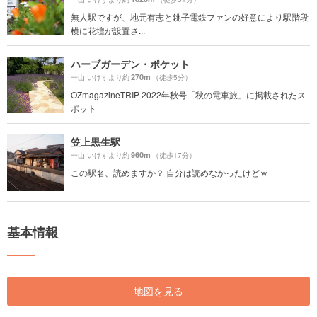
無人駅ですが、地元有志と銚子電鉄ファンの好意により駅階段
横に花壇が設置さ...
ハーブガーデン・ポケット
270m
一山 いけすより約
（徒歩5分）
OZmagazineTRIP 2022年秋号「秋の電車旅」に掲載されたス
ポット
笠上黒生駅
960m
一山 いけすより約
（徒歩17分）
この駅名、読めますか？ 自分は読めなかったけどｗ
基本情報
地図を見る