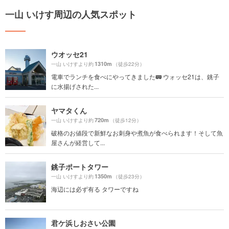
一山 いけす周辺の人気スポット
ウオッセ21
1310m
一山 いけすより約
（徒歩22分）
電車でランチを食べにやってきました🚃 ウォッセ21は、銚子
に水揚げされた...
ヤマタくん
720m
一山 いけすより約
（徒歩12分）
破格のお値段で新鮮なお刺身や煮魚が食べられます！そして魚
屋さんが経営して...
銚子ポートタワー
1350m
一山 いけすより約
（徒歩23分）
海辺には必ず有る タワーですね
君ケ浜しおさい公園