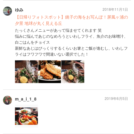
ゆみ
2018年11月1日
【日帰りフォトスポット】銚子の海をお写んぽ！屏風ヶ浦の
夕景 地球が丸く見える丘
たっくさんメニューがあって悩ませてくれます 笑
悩みに悩んであじのなめろうといわしフライ、魚介のお味噌汁、
白ごはんをチョイス
新鮮なあじはびっくりするくらいお箸とご飯が進むし、いわしフ
ライはフワフワで間違いない選択でした！
m_a_i_1_8
2019年6月5日