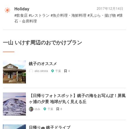
Holiday
2017年12月14日
#飲食店 #レストラン #魚介料理・海鮮料理 #天ぷら・揚げ物 #懐
石・会席料理
一山 いけす周辺のおでかけプラン
銚子のオススメ
ako.siesta
千葉
4
【日帰りフォトスポット】銚子の海をお写んぽ！屏風
ヶ浦の夕景 地球が丸く見える丘
ゆみ
千葉
8
日帰り🚗 銚子ドライブ