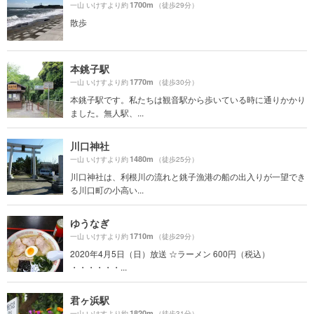
1700m
一山 いけすより約
（徒歩29分）
散歩
本銚子駅
1770m
一山 いけすより約
（徒歩30分）
本銚子駅です。私たちは観音駅から歩いている時に通りかかり
ました。無人駅、...
川口神社
1480m
一山 いけすより約
（徒歩25分）
川口神社は、利根川の流れと銚子漁港の船の出入りが一望でき
る川口町の小高い...
ゆうなぎ
1710m
一山 いけすより約
（徒歩29分）
2020年4月5日（日）放送 ☆ラーメン 600円（税込）
・・・・・・...
君ヶ浜駅
1820m
一山 いけすより約
（徒歩31分）