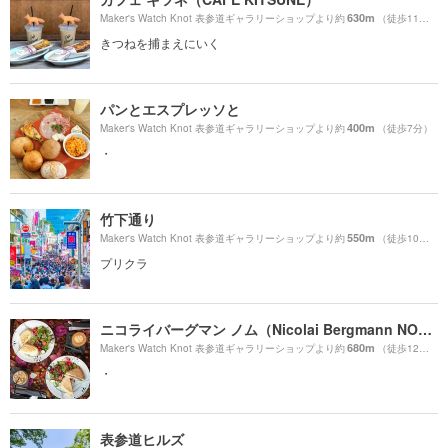
630m
Maker's Watch Knot 表参道ギャラリーショップより約
（徒歩11分）
きつねを捕まえにいく
パンとエスプレッソと
400m
Maker's Watch Knot 表参道ギャラリーショップより約
（徒歩7分）
・
竹下通り
550m
Maker's Watch Knot 表参道ギャラリーショップより約
（徒歩10分）
プリクラ
ニコライバーグマン ノム（Nicolai Bergmann NOMU ）
680m
Maker's Watch Knot 表参道ギャラリーショップより約
（徒歩12分）
・
表参道ヒルズ