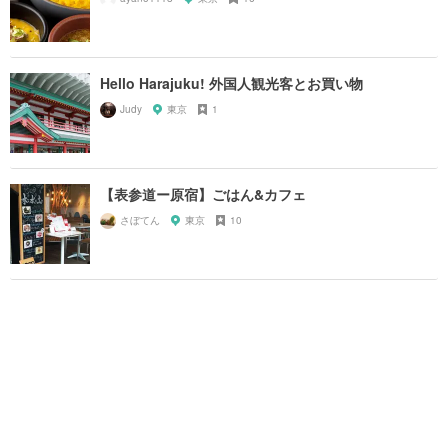
Hello Harajuku! 外国人観光客とお買い物
Judy
東京
1
【表参道ー原宿】ごはん&カフェ
さぼてん
東京
10