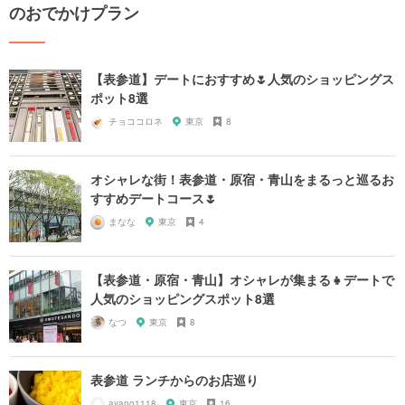
のおでかけプラン
【表参道】デートにおすすめ🌷人気のショッピングス
ポット8選
チョココロネ
東京
8
オシャレな街！表参道・原宿・青山をまるっと巡るお
すすめデートコース🌷
まなな
東京
4
【表参道・原宿・青山】オシャレが集まる👧デートで
人気のショッピングスポット8選
なつ
東京
8
表参道 ランチからのお店巡り
ayano1118
東京
16