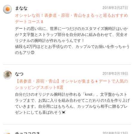
まなな
2018年3月27日
オシャレな街！表参道・原宿・青山をまるっと巡るおすすめ
デートコース🌷
デートの思い出に、世界に一つだけのカスタマイズ腕時計はいか
が？文字盤とストラップ部分を自分好みに組み合わせて、完全オ
リジナルの腕時計が作れちゃうんです！
値段も2万円ほどとお手頃なので、カップルでお揃いを作っちゃう
のもアリ😍
なつ
2018年3月19日
【表参道・原宿・青山】オシャレが集まる👧デートで人気の
ショッピングスポット8選
自分だけのオリジナル腕時計が作れる「knot」。文字盤からスト
ラップまで、お気に入りを組み合わせてこだわりの1点を作り上げ
ていきます。自分用にはもちろん、カップルなら相手に贈るプレ
ゼントにしても喜ばれそう💓
チョココロネ
2018年3月13日