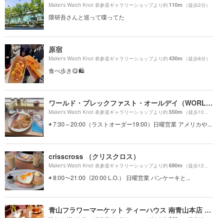
110m
Maker's Watch Knot 表参道ギャラリーショップより約
（徒歩2分）
隈研吾さんと巡って喋ってた
原宿
430m
Maker's Watch Knot 表参道ギャラリーショップより約
（徒歩8分）
食べ歩き😋🛍
ワールド・ブレックファスト・オールデイ（WORLD BREAKFAST ALLDAY）
550m
Maker's Watch Knot 表参道ギャラリーショップより約
（徒歩10分）
◉ 7:30～20:00（ラストオーダー19:00）日曜営業 アメリカや...
crisscross （クリスクロス）
690m
Maker's Watch Knot 表参道ギャラリーショップより約
（徒歩12分）
◉ 8:00〜21:00（20:00 L.O.） 日曜営業 パンケーキと...
青山フラワーマーケット ティーハウス 南青山本店 （Aoyama Flower Market TEA HOUSE）