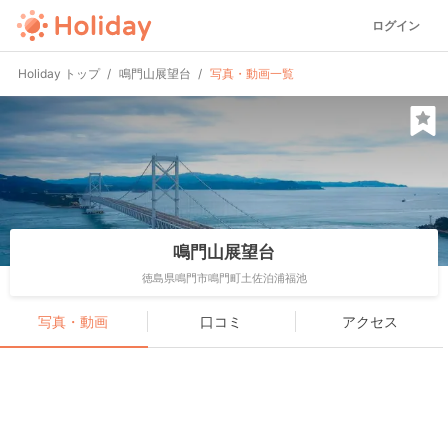
ログイン
Holiday トップ
鳴門山展望台
写真・動画一覧
鳴門山展望台
徳島県鳴門市鳴門町土佐泊浦福池
写真・動画
口コミ
アクセス