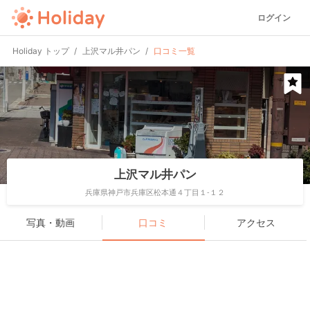
ログイン
Holiday トップ
上沢マル井パン
口コミ一覧
上沢マル井パン
兵庫県神戸市兵庫区松本通４丁目１-１２
写真・動画
口コミ
アクセス