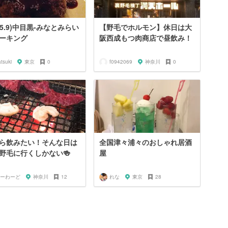
025.9)中目黒-みなとみらい
【野毛でホルモン】休日は大
ーキング
阪西成もつ肉商店で昼飲み！
tsuki
東京
0
f0942069
神奈川
0
ら飲みたい！そんな日は
全国津々浦々のおしゃれ居酒
野毛に行くしかない🍻
屋
ーわーど
神奈川
12
れな
東京
28