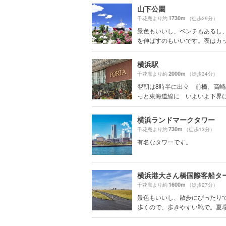
山下公園
1730m
千花庵より約
（徒歩29分）
景色もいいし、ベンチもあるし
を伸ばすのもいいです。夜はカップ
横浜駅
2000m
千花庵より約
（徒歩34分）
翌朝は8時半に出立 前橋、高
っと東海道線に いよいよ下界に降
横浜ランドマークタワー
730m
千花庵より約
（徒歩13分）
有名なタワーです。
1600m
千花庵より約
（徒歩27分）
景色もいいし、散歩にぴったり
歩くので、歩きやすい靴で。夏場は