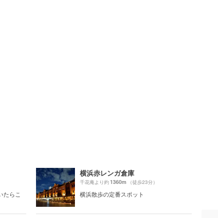
横浜赤レンガ倉庫
1360m
千花庵より約
（徒歩23分）
いたらこ
横浜散歩の定番スポット