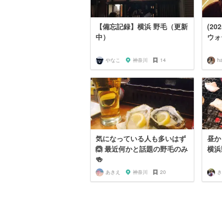
【備忘記録】横浜 野毛（更新
(2
中）
ウォ
やなこ
神奈川
14
ha
気になっている人も多いはず
昼か
🙆 最近何かと話題の野毛のみ
横浜
🍻
あきえ
神奈川
20
き