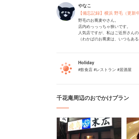
やなこ
【備忘記録】横浜 野毛（更新
野毛のお蕎麦やさん。
店内めっっっちゃ狭いです。
人気店ですが、私はご近所さんの
（わかばのお蕎麦は、いつもある
Holiday
#飲食店 #レストラン #居酒屋
千花庵周辺のおでかけプラン