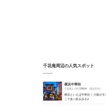
千花庵周辺の人気スポット
横浜中華街
1580m
千花庵より約
（徒歩27分）
横浜といえば中華街！ 小腹がす
こで食べ飲み歩き♪