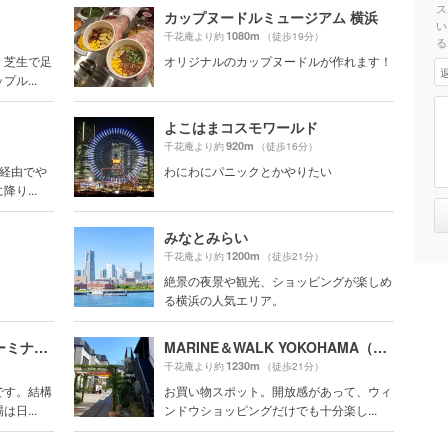
ス
カップヌードルミュージアム 横浜
い
1080m
千花庵より約
（徒歩19分）
る
、芝生で足
オリジナルのカップヌードルが作れます！
ル...
よこはまコスモワールド
920m
千花庵より約
（徒歩16分）
崎経由でや
わにわにパニックとかやりたい
り...
みなとみらい
1200m
千花庵より約
（徒歩21分）
絶景の夜景や観光、ショッピングが楽しめ
る横浜の人気エリア。
横浜港大さん橋国際客船ターミナル（大さん橋）
MARINE＆WALK YOKOHAMA（マリン アンド ウォーク ヨコハマ）
1230m
千花庵より約
（徒歩21分）
です。結構
お買い物スポット。開放感があって、ウィ
日...
ンドウショッピングだけでも十分楽し...