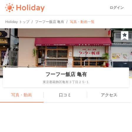
ログイン
Holiday トップ
フーフー飯店 亀有
写真・動画一覧
フーフー飯店 亀有
東京都葛飾区亀有３丁目２５-１
写真・動画
口コミ
アクセス