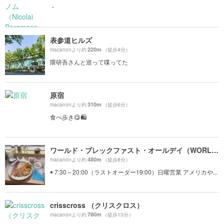
・
表参道ヒルズ
220m
macanonより約
（徒歩4分）
隈研吾さんと巡って喋ってた
原宿
310m
macanonより約
（徒歩6分）
食べ歩き😋🛍
ワールド・ブレックファスト・オールデイ（WORLD BREAKFAST ALLDAY）
480m
macanonより約
（徒歩8分）
◉ 7:30～20:00（ラストオーダー19:00）日曜営業 アメリカや...
crisscross （クリスクロス）
780m
macanonより約
（徒歩13分）