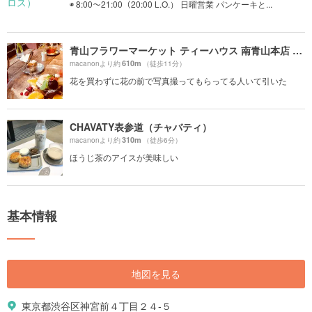
◉ 8:00〜21:00（20:00 L.O.） 日曜営業 パンケーキと...
青山フラワーマーケット ティーハウス 南青山本店 （Aoyama Flower Market TEA HOUSE）
610m
macanonより約
（徒歩11分）
花を買わずに花の前で写真撮ってもらってる人いて引いた
CHAVATY表参道（チャバティ）
310m
macanonより約
（徒歩6分）
ほうじ茶のアイスが美味しい
基本情報
地図を見る
東京都渋谷区神宮前４丁目２４-５