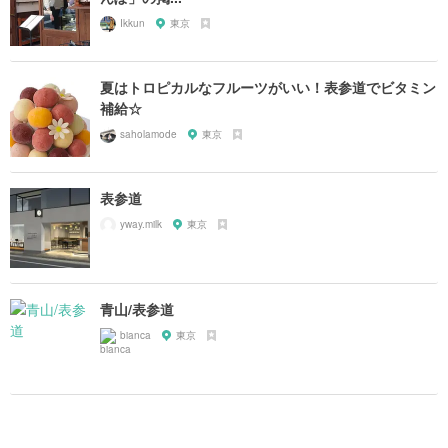
Ikkun
東京
夏はトロピカルなフルーツがいい！表参道でビタミン
補給☆
saholamode
東京
表参道
yway.milk
東京
青山/表参道
bianca
東京