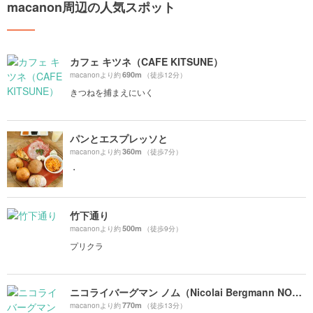
macanon周辺の人気スポット
カフェ キツネ（CAFE KITSUNE）
690m
macanonより約
（徒歩12分）
きつねを捕まえにいく
パンとエスプレッソと
360m
macanonより約
（徒歩7分）
・
竹下通り
500m
macanonより約
（徒歩9分）
プリクラ
ニコライバーグマン ノム（Nicolai Bergmann NOMU ）
770m
macanonより約
（徒歩13分）