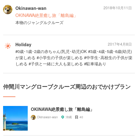
Okinawan-wan
2018年10月11日
OKINAWA絶景癒し旅「離島編」
本物のジャングルクルーズ
Holiday
2017年4月8日
#0歳･1歳･2歳の赤ちゃん(乳児･幼児)OK #3歳･4歳･5歳･6歳(幼児)
が楽しめる #小学生の子供が楽しめる #中学生･高校生の子供が楽
しめる #子供と一緒に大人も楽しめる #駐車場あり
仲間川マングローブクルーズ周辺のおでかけプラン
OKINAWA絶景癒し旅「離島編」
Okinawan-wan
沖縄
40