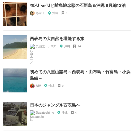
ﾏﾛﾝU´•ﻌ•`Uと離島旅念願の石垣島＆沖縄 9月編12泊
ちか王
沖縄
5
西表島の大自然を堪能する旅
丸山太一／tajin
沖縄
14
初めての八重山諸島～西表島・由布島・竹富島・小浜
島編～
A姫
沖縄
9
日本のジャングル西表島へ
Sasatoshi Ito
沖縄
4