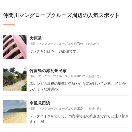
仲間川マングローブクルーズ周辺の人気スポット
大原港
70m
仲間川マングローブクルーズより約
（徒歩2分）
ワンチャンは ゲージ必須です。
竹富島の赤瓦葺民家
320m
仲間川マングローブクルーズより約
（徒歩6分）
赤レンガの屋根の集落に色鮮やかな花が咲いている。 絵にか
いたような沖縄の...
南風見田浜
220m
仲間川マングローブクルーズより約
（徒歩4分）
レンタバイクを借りて、南海岸の道の終点まで行くと辿り着き
ます。 誰...