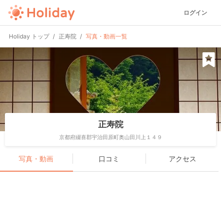
ログイン
Holiday トップ
正寿院
写真・動画一覧
正寿院
京都府綴喜郡宇治田原町奥山田川上１４９
写真・動画
口コミ
アクセス