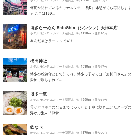
ホテル モンテ エルマーナ福岡より約
（徒歩13分）
何度か訪れているキャナルシティ博多に休憩がてら再訪します
🚶 ここは199...
博多らーめん ShinShin（シンシン）天神本店
1170m
ホテル モンテ エルマーナ福岡より約
（徒歩20分）
呑んだ後はラーメンで〆！
櫛田神社
1010m
ホテル モンテ エルマーナ福岡より約
（徒歩17分）
博多の総鎮守として知られ、博多っ子からは「お櫛田さん」の
愛称で親しまれて...
博多一双
1850m
ホテル モンテ エルマーナ福岡より約
（徒歩31分）
骨がホロホロになるまでじっくりと丁寧に炊き上げたスープに
浮かぶ泡を「豚骨...
鉄なべ
1170m
ホテル モンテ エルマーナ福岡より約
（徒歩20分）