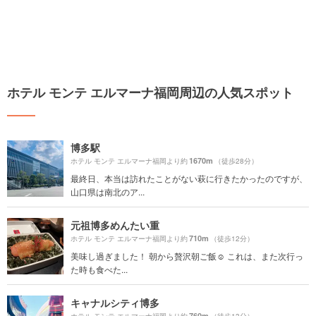
ホテル モンテ エルマーナ福岡周辺の人気スポット
博多駅
1670m
ホテル モンテ エルマーナ福岡より約
（徒歩28分）
最終日、本当は訪れたことがない萩に行きたかったのですが、
山口県は南北のア...
元祖博多めんたい重
710m
ホテル モンテ エルマーナ福岡より約
（徒歩12分）
美味し過ぎました！ 朝から贅沢朝ご飯☺️ これは、また次行っ
た時も食べた...
キャナルシティ博多
760m