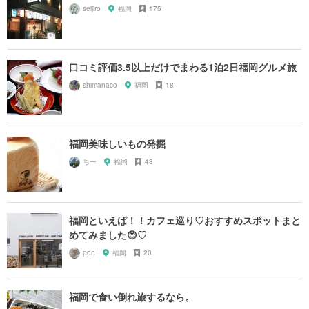
seijiro
福岡
175
口コミ評価3.5以上だけでまわる1泊2日福岡グルメ旅
shimanaco
福岡
18
福岡美味しいもの発掘
ちー
福岡
48
福岡といえば！！カフェ巡り♡おすすめスポットまと
めてみました😊♡
pon
福岡
20
福岡で食い倒れ旅するなら。