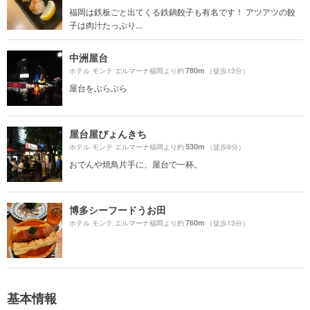
福岡は鉄板ごと出てくる鉄鍋餃子も有名です！ アツアツの餃
子は肉汁たっぷり...
中洲屋台
780m
ホテル モンテ エルマーナ福岡より約
（徒歩13分）
屋台をぶらぶら
屋台屋ぴょんきち
530m
ホテル モンテ エルマーナ福岡より約
（徒歩9分）
おでんや焼鳥片手に、屋台で一杯。
博多シーフードうお田
760m
ホテル モンテ エルマーナ福岡より約
（徒歩13分）
基本情報