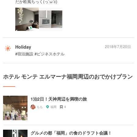
だか欧風ちっく(っ`ω´c)
Holiday
2018年7月20日
#宿泊施設 #ビジネスホテル
ホテル モンテ エルマーナ福岡周辺のおでかけプラン
1泊2日！天神周辺を満喫の旅
もも
福岡
4
グルメの都「福岡」の食のドラフト会議！