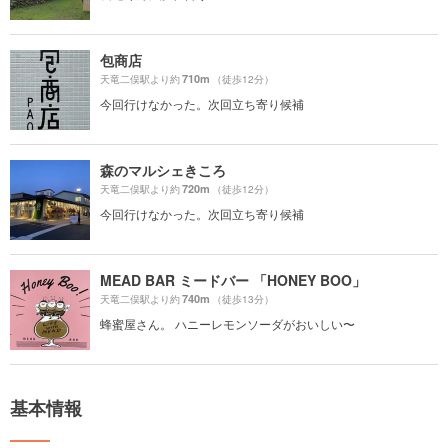
包商店
710m
天竜二俣駅より約
（徒歩12分）
今回行けなかった。次回立ち寄り候補
森のマルシェきころ
720m
天竜二俣駅より約
（徒歩12分）
今回行けなかった。次回立ち寄り候補
MEAD BAR ミードバー 「HONEY BOO」
740m
天竜二俣駅より約
（徒歩13分）
蜂蜜屋さん。 ハニーレモンソーダがおいしい〜
基本情報