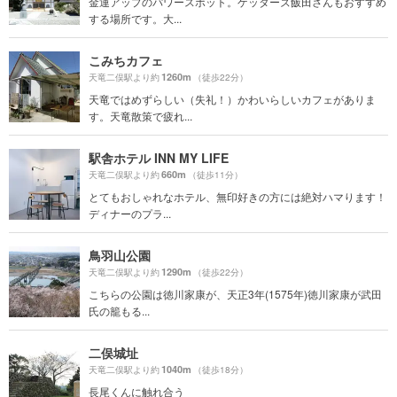
金運アップのパワースポット。ゲッターズ飯田さんもおすすめ
する場所です。大...
こみちカフェ
1260m
天竜二俣駅より約
（徒歩22分）
天竜ではめずらしい（失礼！）かわいらしいカフェがありま
す。天竜散策で疲れ...
駅舎ホテル INN MY LIFE
660m
天竜二俣駅より約
（徒歩11分）
とてもおしゃれなホテル、無印好きの方には絶対ハマります！
ディナーのプラ...
鳥羽山公園
1290m
天竜二俣駅より約
（徒歩22分）
こちらの公園は徳川家康が、天正3年(1575年)徳川家康が武田
氏の籠もる...
二俣城址
1040m
天竜二俣駅より約
（徒歩18分）
長尾くんに触れ合う