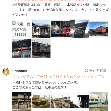
3ｾｸ天竜浜名湖鉄道 「天竜二俣駅」。木製駅が文化財に指定され
ています。駅の前には 機関車公園もぁります。今までで1番グッズ
が多いかも
unanana
2019年4月30日
【スタジアムツアー7】天浜線ぐるり旅とヤマハスタジアム
一際レトロな木造駅舎がかわいい天竜二俣駅。
ここでのお目当ては、転車台の見学！