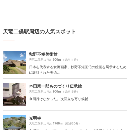
天竜二俣駅周辺の人気スポット
秋野不矩美術館
600m
天竜二俣駅より約
（徒歩11分）
日本を代表する女流画家、秋野不矩画伯の絵画を展示するため
に設計された美術...
本田宗一郎ものづくり伝承館
900m
天竜二俣駅より約
（徒歩15分）
今回行けなかった。次回立ち寄り候補
光明寺
1760m
天竜二俣駅より約
（徒歩30分）