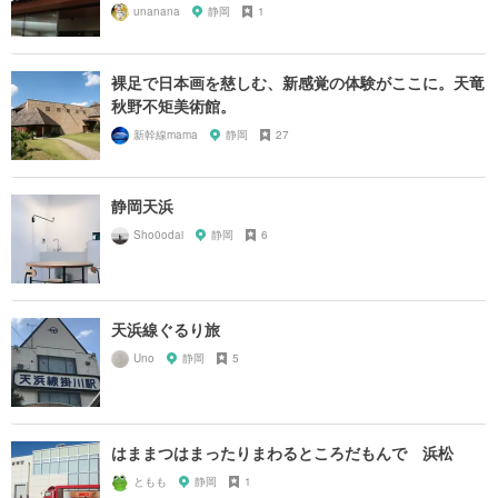
unanana
静岡
1
裸足で日本画を慈しむ、新感覚の体験がここに。天竜
秋野不矩美術館。
新幹線mama
静岡
27
静岡天浜
Sho0odai
静岡
6
天浜線ぐるり旅
Uno
静岡
5
はままつはまったりまわるところだもんで 浜松
ともも
静岡
1