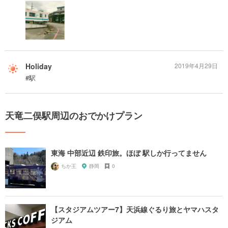
Holiday
2019年4月29日
#駅
天竜二俣駅周辺のおでかけプラン
東海 中部近辺 鉄印旅。ほぼ 駅しか行ってません
ちか王
静岡
0
【スタジアムツアー7】天浜線ぐるり旅とヤマハスタ
ジアム