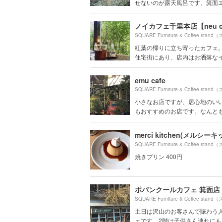
せないのが露天風呂です。箕面エリ
ノイカフェ千里本店【neu c
紅葉の帰りに立ち寄ったカフェ。
住宅街にあり、店内はお洒落なイン
emu cafe
小さなお店ですが、居心地のい
もおすすめのお店です。なんとも大
merci kitchen(メルシー
焼きプリン 400円
ポパンクールカフェ 箕面店
土日は沢山のお客さんで賑わう
ェです。2階は子供さん連れにもい