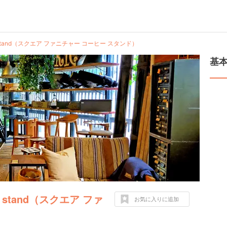
offee stand（スクエア ファニチャー コーヒー スタンド）
基
fee stand（スクエア ファ
お気に入りに追加
）