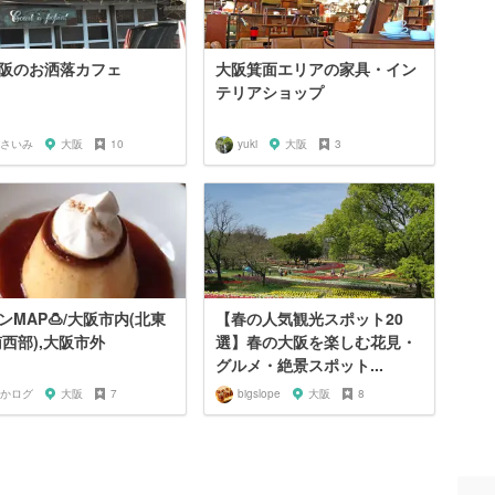
阪のお洒落カフェ
大阪箕面エリアの家具・イン
テリアショップ
さいみ
大阪
10
yuki
大阪
3
ンMAP🍮/大阪市内(北東
【春の人気観光スポット20
南西部),大阪市外
選】春の大阪を楽しむ花見・
グルメ・絶景スポット...
かログ
大阪
7
bigslope
大阪
8