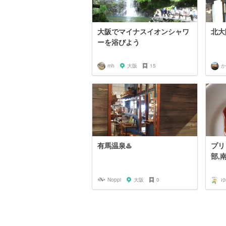
大阪でマイナスイオンシャワ
北大
ーを浴びよう
mh
大阪
15
か
有馬温泉♨️
プリ
部,
Noppi
大阪
0
ゆ