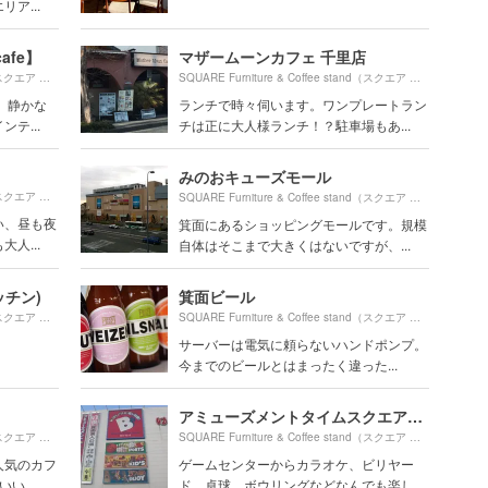
ア...
afe】
マザームーンカフェ 千里店
840m
SQUARE Furniture & Coffee stand（スクエア ファニチャー コーヒー スタンド）より約
（徒歩15分）
SQUARE Furniture & Coffee stand（スクエア ファニチャー コーヒー スタンド）より約
 静かな
ランチで時々伺います。ワンプレートラン
テ...
チは正に大人様ランチ！？駐車場もあ...
みのおキューズモール
1720m
SQUARE Furniture & Coffee stand（スクエア ファニチャー コーヒー スタンド）より約
（徒歩29分）
SQUARE Furniture & Coffee stand（スクエア ファニチャー コーヒー スタンド）より約
い、昼も夜
箕面にあるショッピングモールです。規模
人...
自体はそこまで大きくはないですが、...
キッチン)
箕面ビール
250m
SQUARE Furniture & Coffee stand（スクエア ファニチャー コーヒー スタンド）より約
（徒歩5分）
SQUARE Furniture & Coffee stand（スクエア ファニチャー コーヒー スタンド）より約
サーバーは電気に頼らないハンドポンプ。
今までのビールとはまったく違った...
アミューズメントタイムスクエアＢｂ 箕面船場店
190m
SQUARE Furniture & Coffee stand（スクエア ファニチャー コーヒー スタンド）より約
（徒歩4分）
SQUARE Furniture & Coffee stand（スクエア ファニチャー コーヒー スタンド）より約
人気のカフ
ゲームセンターからカラオケ、ビリヤー
い...
ド、卓球、ボウリングなどなんでも楽し...