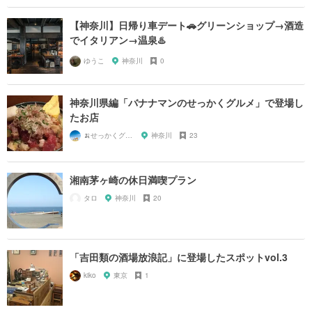
【神奈川】日帰り車デート🚗グリーンショップ→酒造
でイタリアン→温泉♨️
ゆうこ
神奈川
0
神奈川県編「バナナマンのせっかくグルメ」で登場し
たお店
🍌せっかくグルメまにあ🍌
神奈川
23
湘南茅ヶ崎の休日満喫プラン
タロ
神奈川
20
「吉田類の酒場放浪記」に登場したスポットvol.3
kiko
東京
1