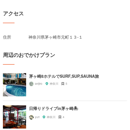
アクセス
住所
神奈川県茅ヶ崎市元町１３-１
周辺のおでかけプラン
茅ヶ崎8ホテルでSURF,SUP,SAUNA旅
seijiro
神奈川
5
日帰りドライブin茅ヶ崎🏝
yuri
神奈川
4