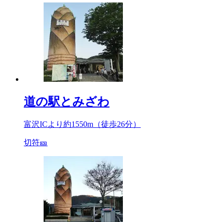
道の駅とみざわ
富沢ICより約
1550m
（徒歩26分）
切符🎫