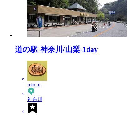
道の駅-神奈川/山梨-1day
morim
神奈川