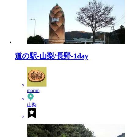
道の駅-山梨/長野-1day
morim
山梨