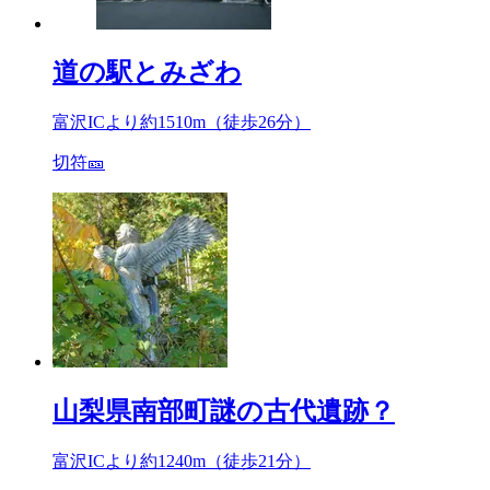
道の駅とみざわ
富沢ICより約
1510m
（徒歩26分）
切符🎫
山梨県南部町謎の古代遺跡？
富沢ICより約
1240m
（徒歩21分）