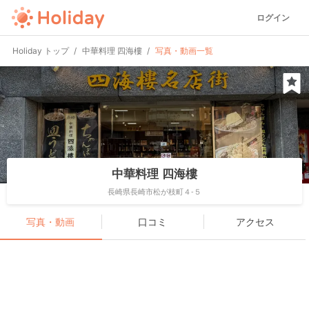
ログイン
Holiday トップ
中華料理 四海樓
写真・動画一覧
中華料理 四海樓
長崎県長崎市松が枝町４-５
写真・動画
口コミ
アクセス