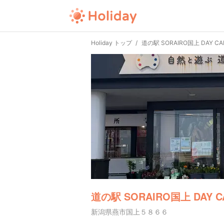
Holiday トップ
道の駅 SORAIRO国上 DAY C
道の駅 SORAIRO国上 DAY C
新潟県燕市国上５８６６