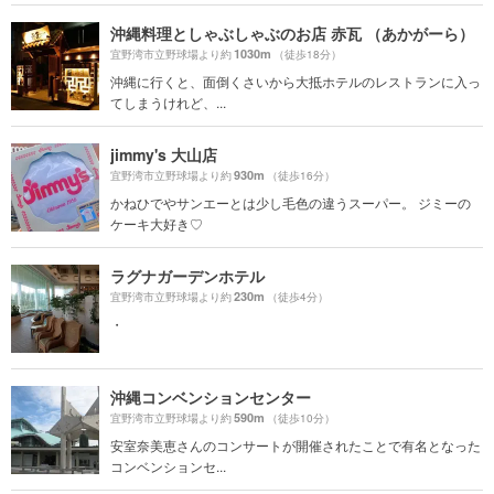
沖縄料理としゃぶしゃぶのお店 赤瓦 （あかがーら）
1030m
宜野湾市立野球場より約
（徒歩18分）
沖縄に行くと、面倒くさいから大抵ホテルのレストランに入っ
てしまうけれど、...
jimmy's 大山店
930m
宜野湾市立野球場より約
（徒歩16分）
かねひでやサンエーとは少し毛色の違うスーパー。 ジミーの
ケーキ大好き♡
ラグナガーデンホテル
230m
宜野湾市立野球場より約
（徒歩4分）
・
沖縄コンベンションセンター
590m
宜野湾市立野球場より約
（徒歩10分）
安室奈美恵さんのコンサートが開催されたことで有名となった
コンベンションセ...