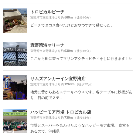
トロピカルビーチ
560m
宜野湾市立野球場より約
（徒歩10分）
ビーチでタコス食べたけどおやつすぎて秒だった、
宜野湾港マリーナ
930m
宜野湾市立野球場より約
（徒歩16分）
ここから船に乗ってマリンアクティビティをしに行きます！✨
サムズアンカーイン宜野湾店
1260m
宜野湾市立野球場より約
（徒歩22分）
地元に昔からあるステーキハウスです。各テーブルに鉄板があ
り、目の前でステ...
ハッピーモア市場 トロピカル店
730m
宜野湾市立野球場より約
（徒歩13分）
市場とスーパーを合わせたようなハッピーモア市場。 食堂も
あるので、沖縄県...