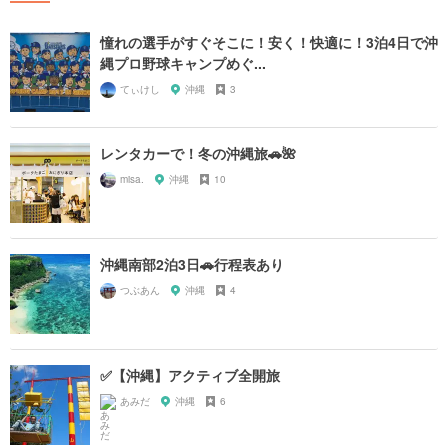
憧れの選手がすぐそこに！安く！快適に！3泊4日で沖
縄プロ野球キャンプめぐ...
てぃけし
沖縄
3
レンタカーで！冬の沖縄旅🚗🌺
misa.
沖縄
10
沖縄南部2泊3日🚗行程表あり
つぶあん
沖縄
4
✅【沖縄】アクティブ全開旅
あみだ
沖縄
6