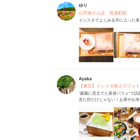
ゆり
山手線さんぽ。有楽町駅
インスタでよくみる升に入った美
Ayaka
【東京】インスタ映え◎フォト
“庭園に見立てた茶房パフェ”で話題のS
見た目だけじゃない！お茶やお米