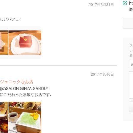
h
2017年3月31日
st
しいパフェ！
ス
い
る
2017年3月6日
ジェニックなお店
ALON GINZA SABOU⁂
にごだわった素敵なお店です♩