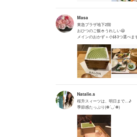
Masa
東急プラザ地下2階
おひつのご飯🍚うれしい😃
メインのおかず＋小鉢3つ選べま
Natalie.s
桜升スィーツは、明日まで…♪
季節感たっぷり(❁´◡`❁)