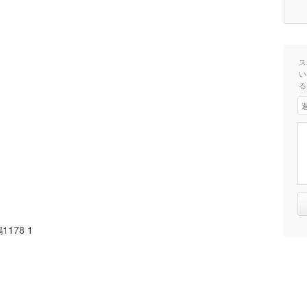
ス
い
る
178 1