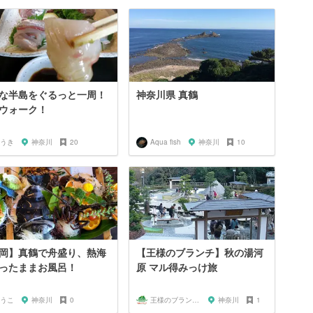
な半島をぐるっと一周！
神奈川県 真鶴
ウォーク！
うき
神奈川
20
Aqua fish
神奈川
10
岡】真鶴で舟盛り、熱海
【王様のブランチ】秋の湯河
ったままお風呂！
原 マル得みっけ旅
うこ
神奈川
0
王様のブランチファン
神奈川
1