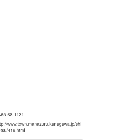
465-68-1131
ttp://www.town.manazuru.kanagawa.jp/shi
etsu/416.html