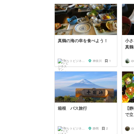
真鶴の海の幸を食べよう！
小さ
真鶴
ネットビジネスマン shinobu
神奈川
1
ゆ
箱根 バス旅行
【静
で立
ネットビジネスマン shinobu
静岡
2
ゆ