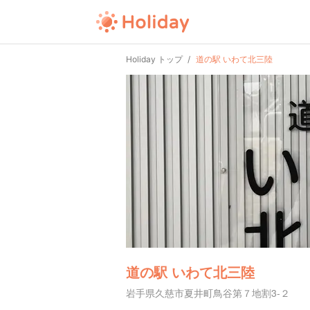
Holiday トップ
道の駅 いわて北三陸
道の駅 いわて北三陸
岩手県久慈市夏井町鳥谷第７地割3-２