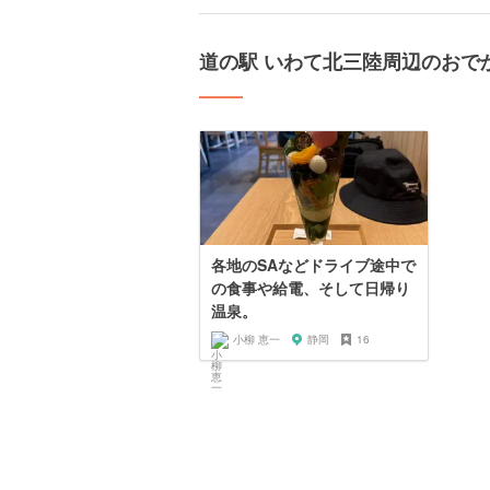
道の駅 いわて北三陸周辺のおで
各地のSAなどドライブ途中で
の食事や給電、そして日帰り
温泉。
小柳 恵一
静岡
16