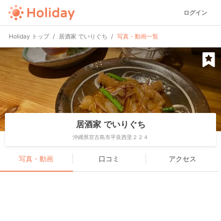
ログイン
Holiday トップ
居酒家 でいりぐち
写真・動画一覧
居酒家 でいりぐち
沖縄県宮古島市平良西里２２４
写真・動画
口コミ
アクセス