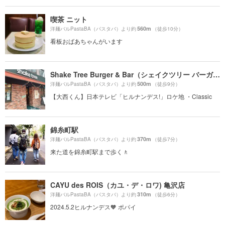
喫茶 ニット
560m
洋麺バルPastaBA（パスタバ）より約
（徒歩10分）
看板おばあちゃんがいます
Shake Tree Burger & Bar（シェイクツリー バーガー＆バー）
500m
洋麺バルPastaBA（パスタバ）より約
（徒歩9分）
【大西くん】日本テレビ「ヒルナンデス!」ロケ地 ・Classic
錦糸町駅
370m
洋麺バルPastaBA（パスタバ）より約
（徒歩7分）
来た道を錦糸町駅まで歩く🚶
CAYU des ROIS（カユ・デ・ロワ) 亀沢店
310m
洋麺バルPastaBA（パスタバ）より約
（徒歩6分）
2024.5.2ヒルナンデス🧡 ポパイ