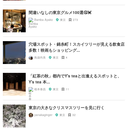
間違いなしの東京グルメ100選🤤💓
Bamba Ayako
東京
273
穴場スポット・錦糸町！スカイツリーが見える飲食店
多数！映画もショッピング...
島袋尚美
東京
4
「紅茶の秋」都内でY's teaと出逢えるスポットと、
Y's tea 本...
根本泰昌
東京
11
東京の大きなクリスマスツリーを見に行く
yanakaginger
東京
32