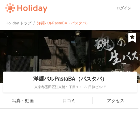
ログイン
Holiday トップ
洋麺バルPastaBA（パスタバ）
洋麺バルPastaBA（パスタバ）
東京都墨田区江東橋１丁目１１-８ 日伸ビル1F
写真・動画
口コミ
アクセス