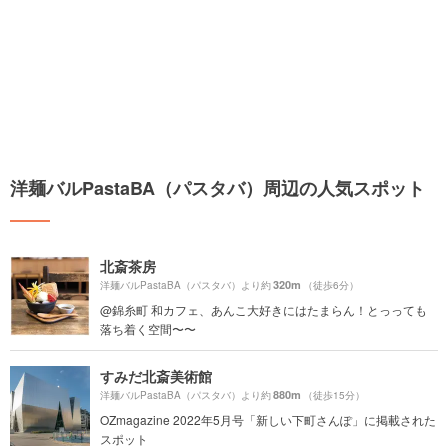
洋麺バルPastaBA（パスタバ）周辺の人気スポット
北斎茶房
320m
洋麺バルPastaBA（パスタバ）より約
（徒歩6分）
@錦糸町 和カフェ、あんこ大好きにはたまらん！とっっても
落ち着く空間〜〜
すみだ北斎美術館
880m
洋麺バルPastaBA（パスタバ）より約
（徒歩15分）
OZmagazine 2022年5月号「新しい下町さんぽ」に掲載された
スポット