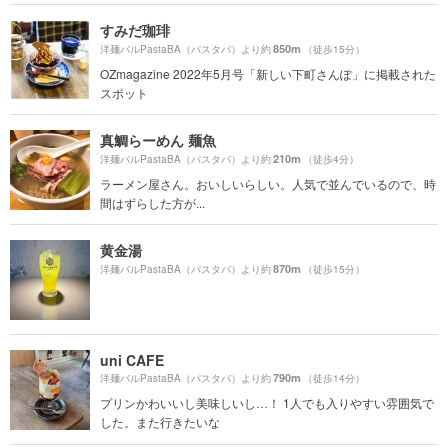
すみだ珈琲
850m
洋麺バルPastaBA（パスタバ）より約
（徒歩15分）
OZmagazine 2022年5月号「新しい下町さんぽ」に掲載された
スポット
真鯛らーめん 麺魚
210m
洋麺バルPastaBA（パスタバ）より約
（徒歩4分）
ラーメン屋さん。おいしいらしい。人気で並んでいるので、時
間はずらした方が...
黄金湯
870m
洋麺バルPastaBA（パスタバ）より約
（徒歩15分）
uni CAFE
790m
洋麺バルPastaBA（パスタバ）より約
（徒歩14分）
プリンかわいいし美味しいし…！ 1人でも入りやすい雰囲気で
した。また行きたいな