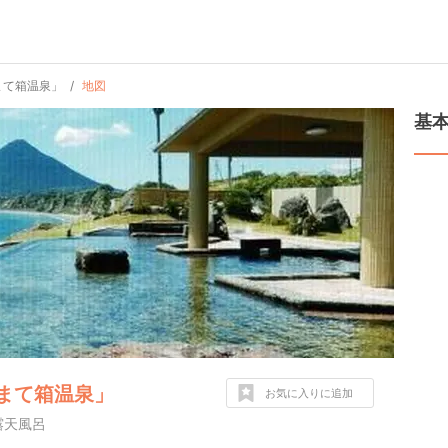
まて箱温泉」
地図
基
まて箱温泉」
お気に入りに追加
露天風呂