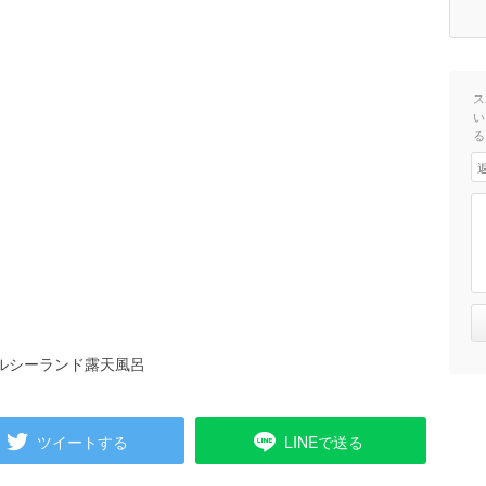
ス
い
る
ヘルシーランド露天風呂
ツイートする
LINEで送る