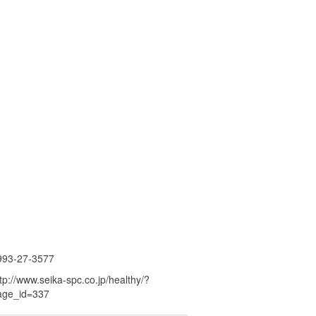
993-27-3577
tp://www.seika-spc.co.jp/healthy/?
age_id=337