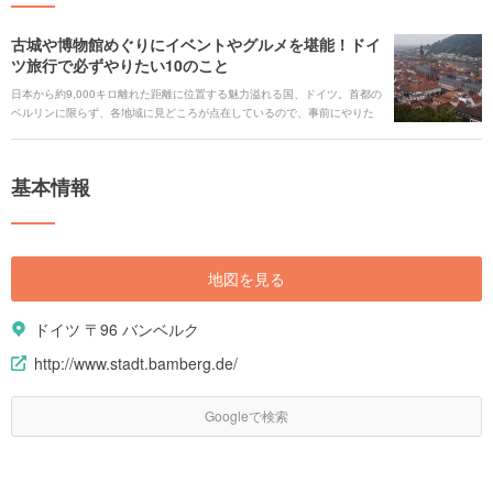
古城や博物館めぐりにイベントやグルメを堪能！ドイ
ツ旅行で必ずやりたい10のこと
日本から約9,000キロ離れた距離に位置する魅力溢れる国、ドイツ。首都の
ベルリンに限らず、各地域に見どころが点在しているので、事前にやりた
いことを決めてからプランを立てることで効率よく旅行できます。 同じド
イツ国内でも地域によってそれぞれの個性があるので、面白い発見がたく
さん見つかること間違いなし。あなたのドイツ滞在が最高の思い出となり
基本情報
ますように！
地図を見る
ドイツ 〒96 バンベルク
http://www.stadt.bamberg.de/
Googleで検索