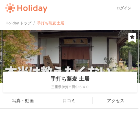
ログイン
Holiday トップ
手打ち蕎麦 土居
手打ち蕎麦 土居
三重県伊賀市田中６４０
写真・動画
口コミ
アクセス