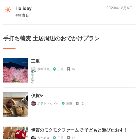
Holiday
2023年12月6日
#飲食店
手打ち蕎麦 土居周辺のおでかけプラン
三重
森本瑞生
三重
15
伊賀✨
ポテトヘッド✨
三重
12
伊賀のモクモクファームで 子どもと遊びたおす！
古だぬき
三重
17