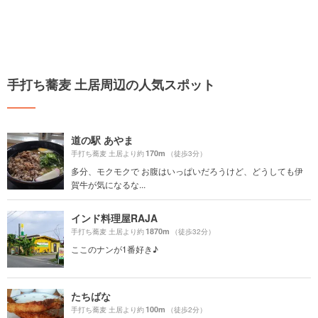
手打ち蕎麦 土居周辺の人気スポット
道の駅 あやま
170m
手打ち蕎麦 土居より約
（徒歩3分）
多分、モクモクで お腹はいっぱいだろうけど、どうしても伊
賀牛が気になるな...
インド料理屋RAJA
1870m
手打ち蕎麦 土居より約
（徒歩32分）
ここのナンが1番好き♪
たちばな
100m
手打ち蕎麦 土居より約
（徒歩2分）