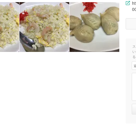
h
0
ス
い
る