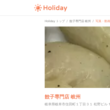
Holiday トップ
餃子専門店 岐州
写真・動
餃子専門店 岐州
岐阜県岐阜市住田町１丁目３１ 松野ビル 1