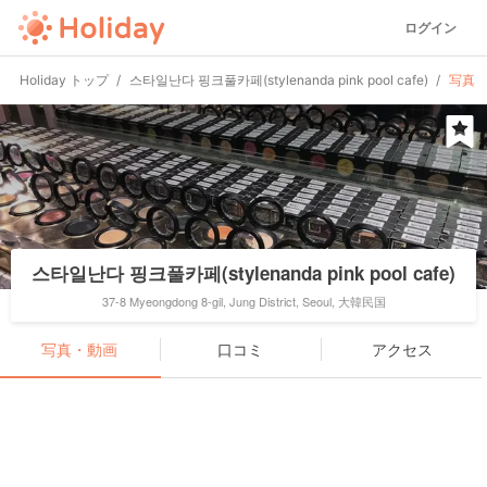
ログイン
Holiday トップ
스타일난다 핑크풀카페(stylenanda pink pool cafe)
写真
스타일난다 핑크풀카페(stylenanda pink pool cafe)
37-8 Myeongdong 8-gil, Jung District, Seoul, 大韓民国
写真・動画
口コミ
アクセス