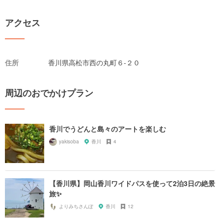
アクセス
住所
香川県高松市西の丸町６-２０
周辺のおでかけプラン
香川でうどんと島々のアートを楽しむ
yakisoba
香川
4
【香川県】岡山香川ワイドパスを使って2泊3日の絶景
旅✨
よりみちさんぽ
香川
12