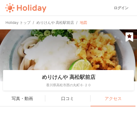
ログイン
Holiday トップ
めりけんや 高松駅前店
地図
めりけんや 高松駅前店
香川県高松市西の丸町６-２０
写真・動画
口コミ
アクセス