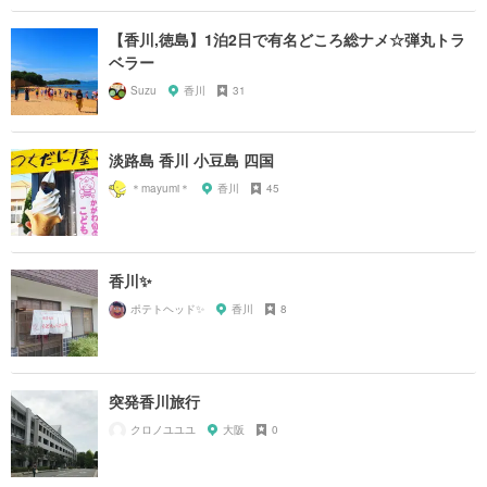
【香川,徳島】1泊2日で有名どころ総ナメ☆弾丸トラ
ベラー
Suzu
香川
31
淡路島 香川 小豆島 四国
＊mayumi＊
香川
45
香川✨
ポテトヘッド✨
香川
8
突発香川旅行
クロノユユユ
大阪
0