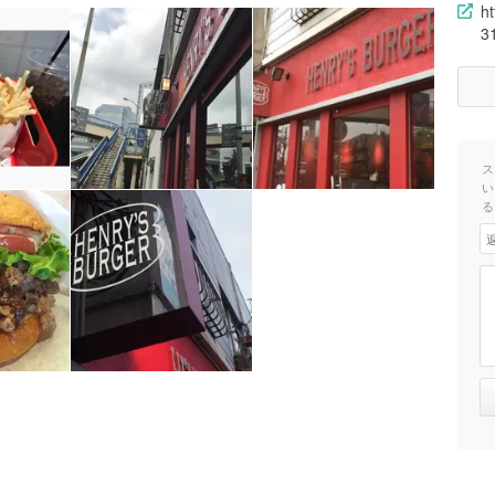
h
3
ス
い
る