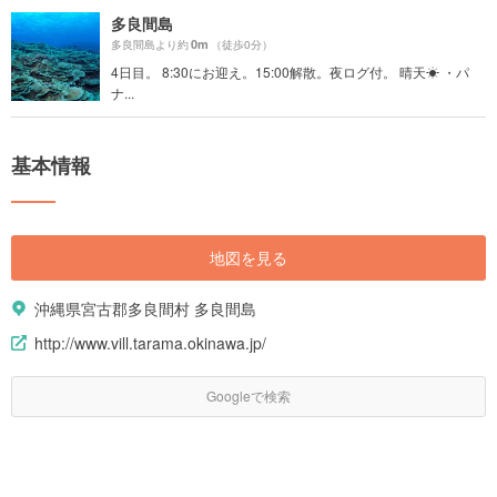
多良間島
0m
多良間島より約
（徒歩0分）
4日目。 8:30にお迎え。15:00解散。夜ログ付。 晴天☀︎ ・パ
ナ...
基本情報
地図を見る
沖縄県宮古郡多良間村 多良間島
http://www.vill.tarama.okinawa.jp/
Googleで検索