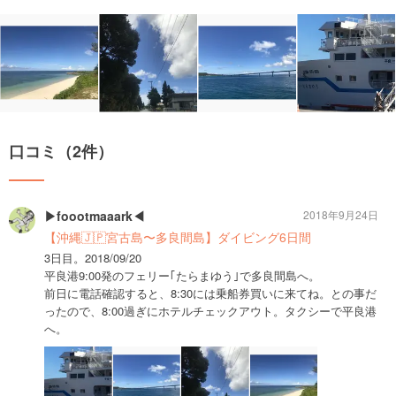
口コミ（2件）
▶︎foootmaaark◀︎
2018年9月24日
【沖縄🇯🇵宮古島〜多良間島】ダイビング6日間
3日目。2018/09/20
平良港9:00発のフェリー｢たらまゆう｣で多良間島へ。
前日に電話確認すると、8:30には乗船券買いに来てね。との事だ
ったので、8:00過ぎにホテルチェックアウト。タクシーで平良港
へ。