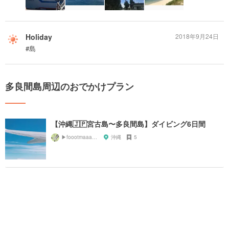
Holiday
2018年9月24日
#島
多良間島周辺のおでかけプラン
【沖縄🇯🇵宮古島〜多良間島】ダイビング6日間
▶︎foootmaaark◀︎
沖縄
5