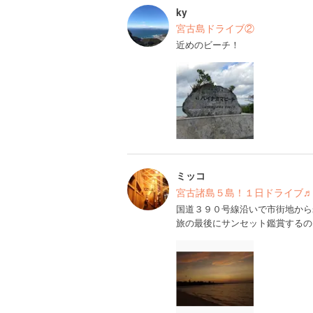
ky
宮古島ドライブ②
近めのビーチ！
ミッコ
宮古諸島５島！１日ドライブ♬
国道３９０号線沿いで市街地から
旅の最後にサンセット鑑賞するの