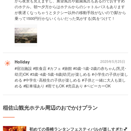
から夜景も見えますし、展望風呂や庭園風呂もあるのでおすすめ
のホテル。朝〜夕方からはホテルからのシャトルバスもあります
が夜遅くなっちゃうとタクシー以外の移動手段がないので(駅から
乗って1500円行かないくらいだった気がする)気をつけて！
Holiday
2025年5月25日
#宿泊施設 #飲食店 #カフェ #旅館 #0歳･1歳･2歳の赤ちゃん(乳児･
幼児)OK #3歳･4歳･5歳･6歳(幼児)が楽しめる #小学生の子供が楽し
める #中学生･高校生の子供が楽しめる #子供と一緒に大人も楽し
める #駐車場あり #雨でもOK #売店あり #ベビーカーOK
稲佐山観光ホテル周辺のおでかけプラン
初めての長崎ランタンフェスティバルが楽しすぎた💕