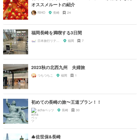
オススメルートの紹介
RIHO
長崎
24
福岡長崎を満喫する3日間
日本旅行リテイリングいい旅予約センター
福岡
7
2023秋の北西九州 夫婦旅
つちつちこ
福岡
1
初めての長崎の旅〜王道プラン！！
achaペッツ
長崎
30
🎄佐世保&長崎