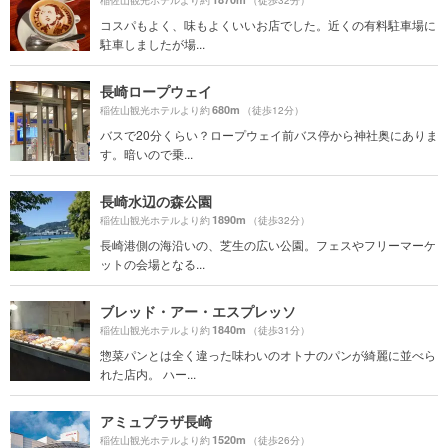
稲佐山観光ホテルより約
（徒歩32分）
コスパもよく、味もよくいいお店でした。近くの有料駐車場に
駐車しましたが場...
長崎ロープウェイ
680m
稲佐山観光ホテルより約
（徒歩12分）
バスで20分くらい？ロープウェイ前バス停から神社奥にありま
す。暗いので乗...
長崎水辺の森公園
1890m
稲佐山観光ホテルより約
（徒歩32分）
長崎港側の海沿いの、芝生の広い公園。フェスやフリーマーケ
ットの会場となる...
ブレッド・アー・エスプレッソ
1840m
稲佐山観光ホテルより約
（徒歩31分）
惣菜パンとは全く違った味わいのオトナのパンが綺麗に並べら
れた店内。 ハー...
アミュプラザ長崎
1520m
稲佐山観光ホテルより約
（徒歩26分）