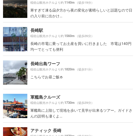
1140m
稲佐山観光ホテルより約
（徒歩19分）
寒すぎて凍る🥶夕方から夜の変化が素晴らしいと話題なので日
の入り前に出かけ...
長崎駅
1560m
稲佐山観光ホテルより約
（徒歩26分）
長崎の市電に乗ってお土産を買いに行きました 市電は140円
均一でとっても便利
長崎出島ワーフ
1820m
稲佐山観光ホテルより約
（徒歩31分）
こちらでお昼ご飯🍚
軍艦島クルーズ
1730m
稲佐山観光ホテルより約
（徒歩29分）
軍艦島に上陸して現地を歩いて見学が出来るツアー。ガイドさ
んの説明も凄くよ...
アティック 長崎
1870m