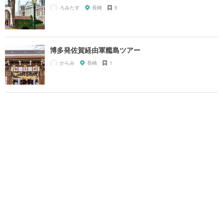
ろみたす
長崎
5
博多発佐賀経由軍艦島ツアー
からみ
長崎
1