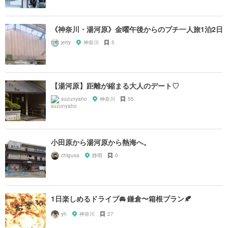
《神奈川・湯河原》金曜午後からのプチ一人旅1泊2日
jerry
神奈川
5
【湯河原】距離が縮まる大人のデート♡
suzunyaho
神奈川
55
小田原から湯河原から熱海へ。
chigusa
静岡
0
1日楽しめるドライブ🚘 鎌倉〜箱根プラン🍂
yh
神奈川
27