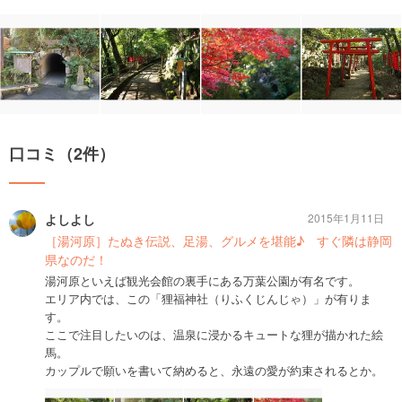
口コミ（2件）
よしよし
2015年1月11日
［湯河原］たぬき伝説、足湯、グルメを堪能♪ すぐ隣は静岡
県なのだ！
湯河原といえば観光会館の裏手にある万葉公園が有名です。
エリア内では、この「狸福神社（りふくじんじゃ）」が有りま
す。
ここで注目したいのは、温泉に浸かるキュートな狸が描かれた絵
馬。
カップルで願いを書いて納めると、永遠の愛が約束されるとか。