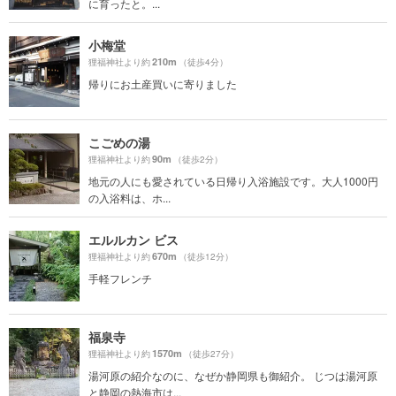
に育ったと。...
小梅堂
210m
狸福神社より約
（徒歩4分）
帰りにお土産買いに寄りました
こごめの湯
90m
狸福神社より約
（徒歩2分）
地元の人にも愛されている日帰り入浴施設です。大人1000円
の入浴料は、ホ...
エルルカン ビス
670m
狸福神社より約
（徒歩12分）
手軽フレンチ
福泉寺
1570m
狸福神社より約
（徒歩27分）
湯河原の紹介なのに、なぜか静岡県も御紹介。 じつは湯河原
と静岡の熱海市は...