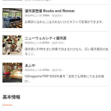
湯河原惣湯 Books and Retreat
160m
狸福神社より約
（徒歩3分）
お風呂にはわんこは入れないけどカフェで足湯ができます。
ニューウェルシティ湯河原
870m
狸福神社より約
（徒歩15分）
湯河原に21時すぎに到着で泊まるだけなら、広い露天風呂のあ
るここ。
ゑふや
410m
狸福神社より約
（徒歩7分）
OZmagazineTRIP 2022年夏号「女性でも簡単にできる外遊
び...
基本情報