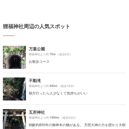
狸福神社周辺の人気スポット
万葉公園
70m
狸福神社より約
（徒歩2分）
お散歩コース
不動滝
940m
狸福神社より約
（徒歩16分）
朝方行ったら人少なくて気持ちがいい
五所神社
1990m
狸福神社より約
（徒歩34分）
樹齢約850年の御神木の楠がある。 天照大神の力を授かり大樹