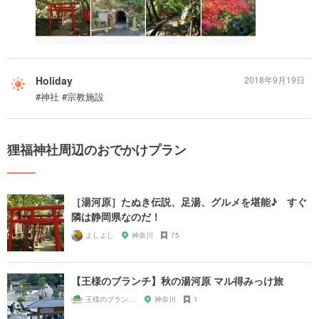
Holiday
2018年9月19日
#神社 #宗教施設
狸福神社周辺のおでかけプラン
［湯河原］たぬき伝説、足湯、グルメを堪能♪ すぐ
隣は静岡県なのだ！
よしよし
神奈川
75
【王様のブランチ】秋の湯河原 マル得みっけ旅
王様のブランチファン
神奈川
1