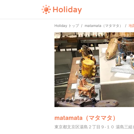
Holiday トップ
matamata（マタマタ）
地
matamata（マタマタ）
東京都文京区湯島２丁目９-１０ 湯島三組ビ