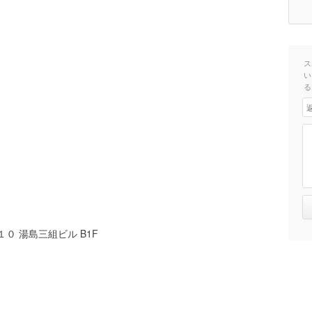
ス
い
る
０ 湯島三組ビル B1F