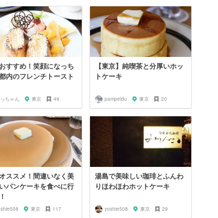
おすすめ！笑顔になっち
【東京】純喫茶と分厚いホッ
都内のフレンチトースト
トケーキ
っちゃん
東京
49
pampeldu
東京
20
オススメ！間違いなく美
湯島で美味しい珈琲とふんわ
いパンケーキを食べに行
りほわほわホットケーキ
！
oshie508
東京
117
yoshie508
東京
29