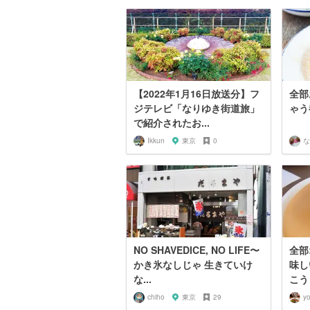
【2022年1月16日放送分】フ
全部
ジテレビ「なりゆき街道旅」
ゃう
で紹介されたお...
Ikkun
東京
0
な
NO SHAVEDICE, NO LIFE〜
全部
かき氷なしじゃ 生きていけ
味し
な...
こう
chiho
東京
29
y