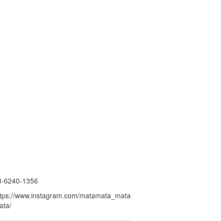
3-6240-1356
ttps://www.instagram.com/matamata_mata
ata/