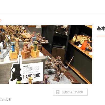
図
基
お気に入りに追加
ル B1F