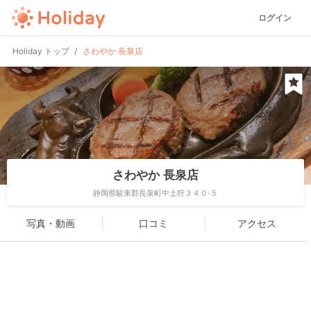
ログイン
Holiday トップ
さわやか 長泉店
さわやか 長泉店
静岡県駿東郡長泉町中土狩３４０-５
写真・動画
口コミ
アクセス