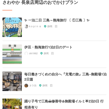
さわやか 長泉店周辺のおでかけプラン
✨ 一泊二日 三島～熱海旅行 〔 ①三島 〕✨
k o p i n ☺︎
静岡
伊豆・熱海旅行1泊2日のデート
ok1992
静岡
毎日働きづくめの自分へ『充電の旅』三島~御殿場1泊
2日篇
タラ坊
静岡
踊り子号で三島🗻修善寺♨️御殿場イルミ🌟2泊3日 行
程表有り