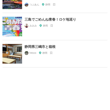
つぶあん
静岡
三島でごめんね青春！ロケ地巡り
みみみ
静岡
静岡県三嶋市と箱根
hiroco
静岡