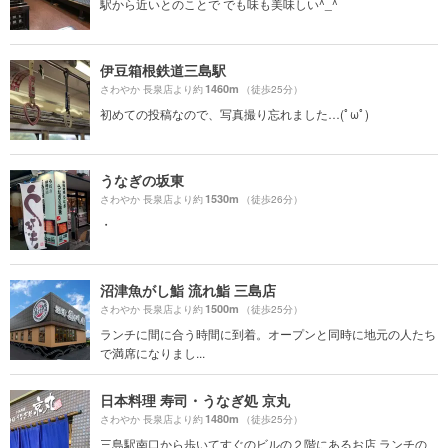
駅から近いとのことで でも味も美味しい^_^
伊豆箱根鉄道三島駅
1460m
さわやか 長泉店より約
（徒歩25分）
初めての投稿なので、写真撮り忘れました…(ﾟωﾟ)
うなぎの坂東
1530m
さわやか 長泉店より約
（徒歩26分）
・
沼津魚がし鮨 流れ鮨 三島店
1500m
さわやか 長泉店より約
（徒歩25分）
ランチに間に合う時間に到着。オープンと同時に地元の人たち
で満席になりまし...
日本料理 寿司・うなぎ処 京丸
1480m
さわやか 長泉店より約
（徒歩25分）
三島駅南口から歩いてすぐのビルの２階にあるお店 ランチの