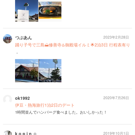
つぶあん
2023年2月28日
踊り子号で三島🗻修善寺♨️御殿場イルミ🌟2泊3日 行程表有り
・
ok1992
2020年7月26日
伊豆・熱海旅行1泊2日のデート
1時間並んでハンバーグ食べました。おいしかった！
k o p i n ☺︎
2019年10月1日