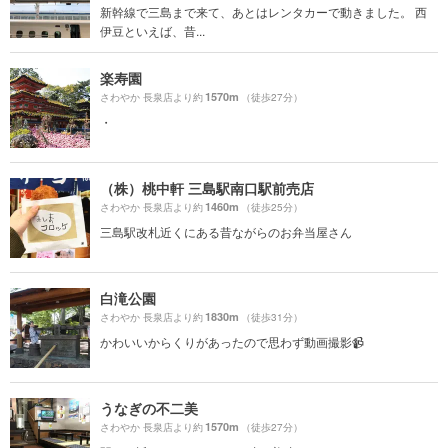
新幹線で三島まで来て、あとはレンタカーで動きました。 西
伊豆といえば、昔...
楽寿園
1570m
さわやか 長泉店より約
（徒歩27分）
・
（株）桃中軒 三島駅南口駅前売店
1460m
さわやか 長泉店より約
（徒歩25分）
三島駅改札近くにある昔ながらのお弁当屋さん
白滝公園
1830m
さわやか 長泉店より約
（徒歩31分）
かわいいからくりがあったので思わず動画撮影📹
うなぎの不二美
1570m
さわやか 長泉店より約
（徒歩27分）