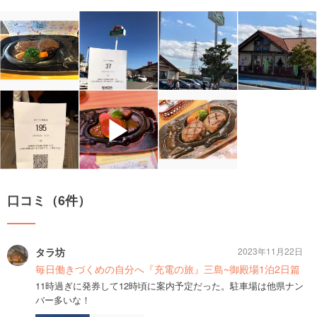
▶
口コミ（6件）
タラ坊
2023年11月22日
毎日働きづくめの自分へ『充電の旅』三島~御殿場1泊2日篇
11時過ぎに発券して12時頃に案内予定だった。駐車場は他県ナン
バー多いな！