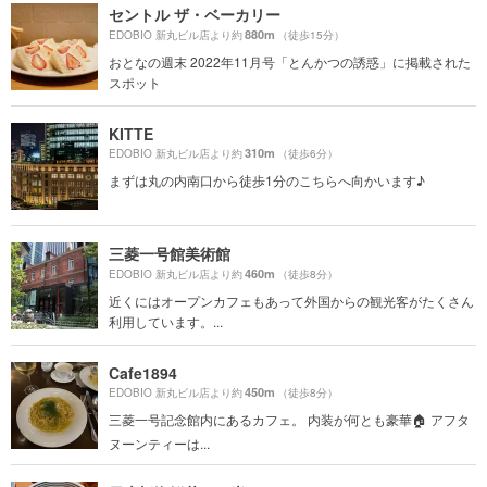
セントル ザ・ベーカリー
880m
EDOBIO 新丸ビル店より約
（徒歩15分）
おとなの週末 2022年11月号「とんかつの誘惑」に掲載された
スポット
KITTE
310m
EDOBIO 新丸ビル店より約
（徒歩6分）
まずは丸の内南口から徒歩1分のこちらへ向かいます♪
三菱一号館美術館
460m
EDOBIO 新丸ビル店より約
（徒歩8分）
近くにはオープンカフェもあって外国からの観光客がたくさん
利用しています。...
Cafe1894
450m
EDOBIO 新丸ビル店より約
（徒歩8分）
三菱一号記念館内にあるカフェ。 内装が何とも豪華🏠 アフタ
ヌーンティーは...