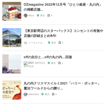
OZmagazine 2022年12月号「ひとり銀座・丸の内」
の掲載店舗...
Ikkun
東京
6
【東京駅周辺のスターバックス】コンセントの有無や
店舗の詳細まとめ☕🔌
トーキョーさんぽ
東京
0
offの自分と…offの丸の内…回遊
JOLY ARTICLE
東京
4
丸の内クリスマスイルミ2021「ハリー・ポッター」
魔法ワールドからの贈り...
ekkomam
東京
0