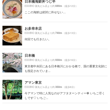
日本橋海鮮丼つじ半
690m
EDOBIO 新丸ビル店より約
（徒歩12分）
ここの海鮮は絶対に外せない…
お多幸本店
740m
EDOBIO 新丸ビル店より約
（徒歩13分）
何回でも行きたい。
日本橋
930m
EDOBIO 新丸ビル店より約
（徒歩16分）
東京都中央区にある日本橋川にかかる橋で、国の重要文化財に
も指定されていま...
アマン東京
350m
EDOBIO 新丸ビル店より約
（徒歩6分）
今アマンで特に人気なのがアフタヌーンティー🍓 いちご尽く
しです♡ いちご...